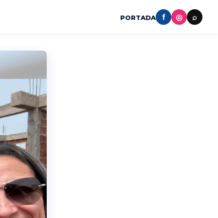
f
◎
⌕
PORTADA