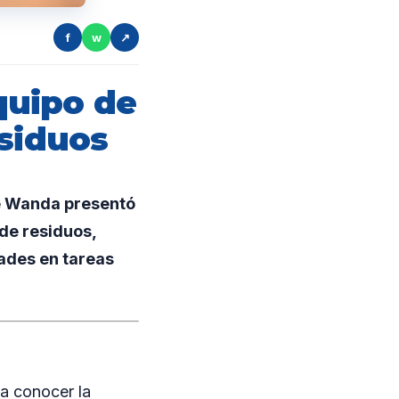
f
w
↗
quipo de
esiduos
de Wanda presentó
de residuos,
ades en tareas
 a conocer la