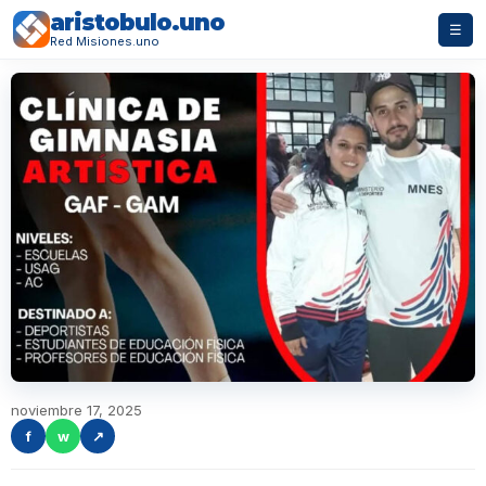
aristobulo.uno
☰
Red Misiones.uno
noviembre 17, 2025
f
w
↗