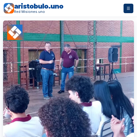
aristobulo.uno
☰
Red Misiones.uno