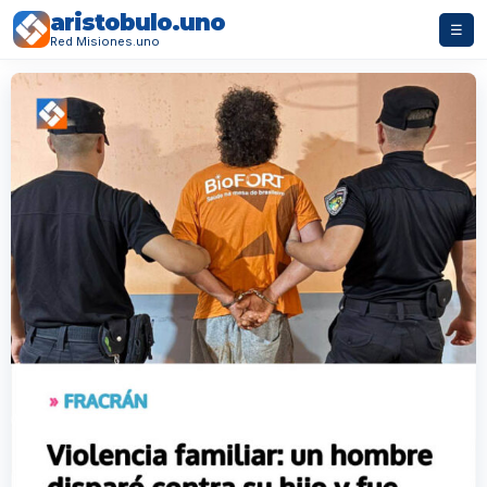
aristobulo.uno
☰
Red Misiones.uno