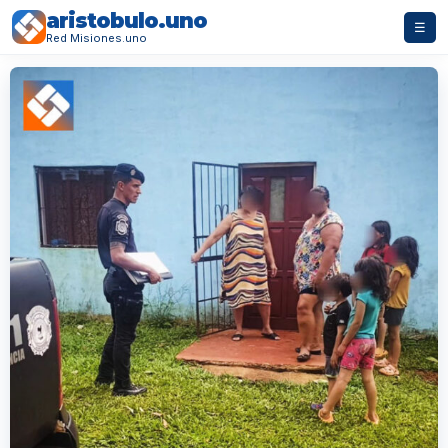
aristobulo.uno
☰
Red Misiones.uno