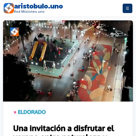
aristobulo.uno
☰
Red Misiones.uno