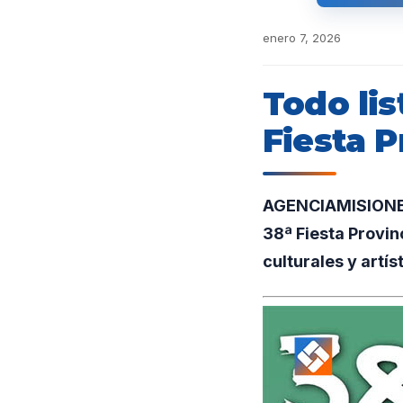
enero 7, 2026
Todo lis
Fiesta P
AGENCIAMISIONES.U
38ª Fiesta Provin
culturales y artís