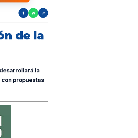
f
w
↗
ón de la
desarrollará la
y, con propuestas