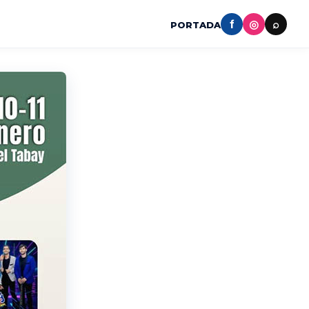
f
◎
⌕
PORTADA