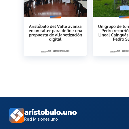
aristobulo.uno
Red Misiones.uno