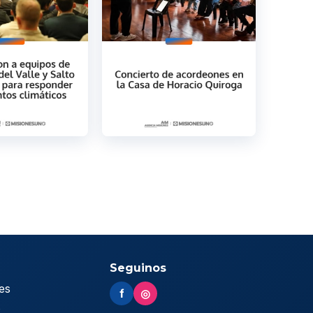
Seguinos
es
f
◎
s