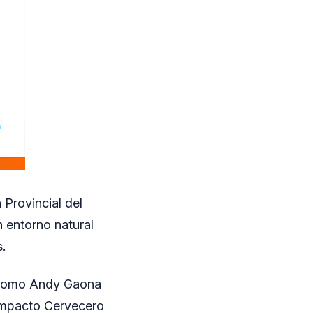
 Provincial del
n entorno natural
s.
s como Andy Gaona
 Impacto Cervecero