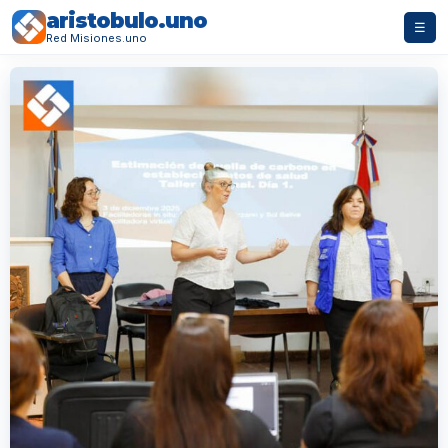
aristobulo.uno
☰
Red Misiones.uno