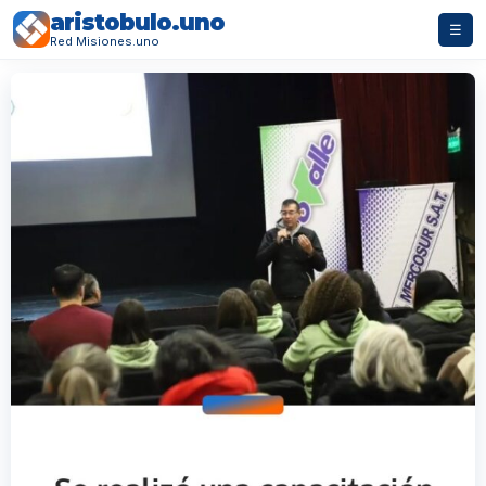
aristobulo.uno
☰
Red Misiones.uno