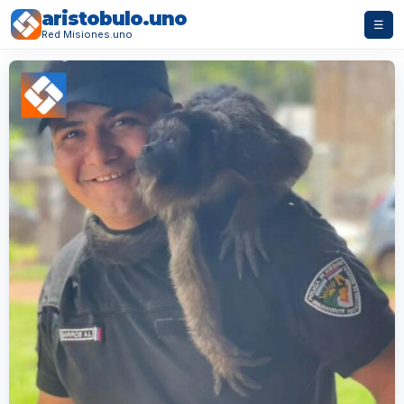
aristobulo.uno
☰
Red Misiones.uno