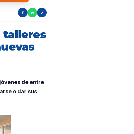
f
w
↗
talleres
nuevas
 jóvenes de entre
arse o dar sus