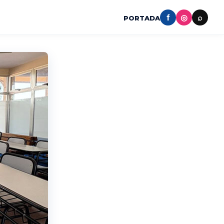
f
◎
⌕
PORTADA