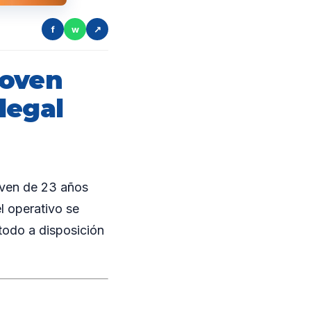
f
w
↗
joven
legal
oven de 23 años
l operativo se
 todo a disposición