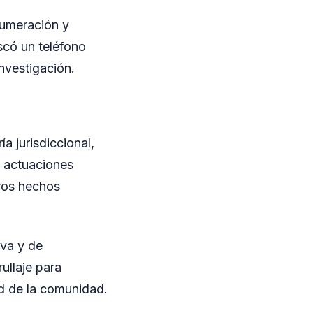
numeración y
scó un teléfono
investigación.
a jurisdiccional,
s actuaciones
tros hechos
iva y de
ullaje para
ad de la comunidad.