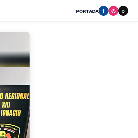
f
◎
⌕
PORTADA