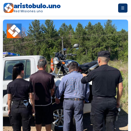
aristobulo.uno
☰
Red Misiones.uno