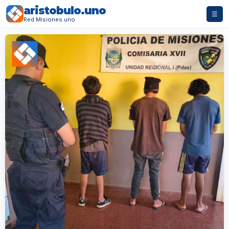
aristobulo.uno
☰
Red Misiones.uno