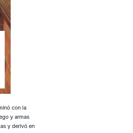
minó con la
uego y armas
das y derivó en