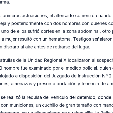
arma.
 primeras actuaciones, el altercado comenzó cuando 
reja y posteriormente con dos hombres con quienes com
, uno de ellos sufrió cortes en la zona abdominal, otro
 y la mujer resultó con un hematoma. Testigos señalaron
 disparo al aire antes de retirarse del lugar.
patrullas de la Unidad Regional X localizaron al sospe
El hombre fue examinado por el médico policial, quien 
alojado a disposición del Juzgado de Instrucción Nº 2
ones, amenazas y presunta portación y tenencia de ar
 se realizó la requisa del vehículo del detenido, donde
2 con municiones, un cuchillo de gran tamaño con man
iormente, en un allanamiento en su domicilio, la Polic