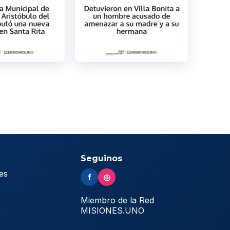
Seguinos
es
f
◎
s
Miembro de la Red
MISIONES.UNO