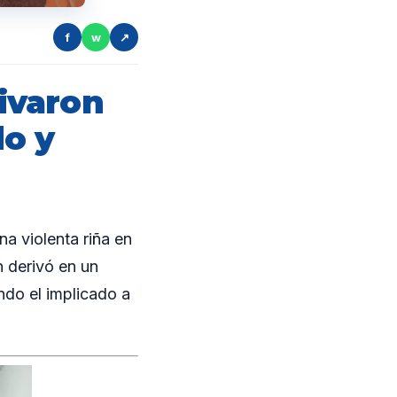
f
w
↗
ivaron
do y
 violenta riña en
n derivó en un
ndo el implicado a