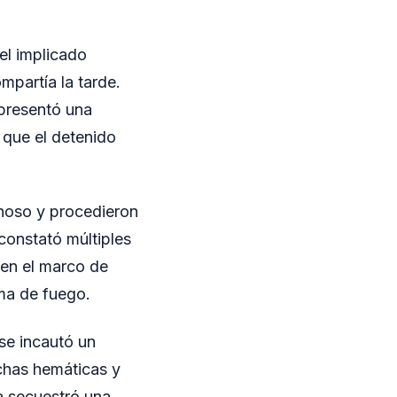
el implicado
partía la tarde.
 presentó una
 que el detenido
choso y procedieron
constató múltiples
 en el marco de
ma de fuego.
 se incautó un
chas hemáticas y
ía secuestró una