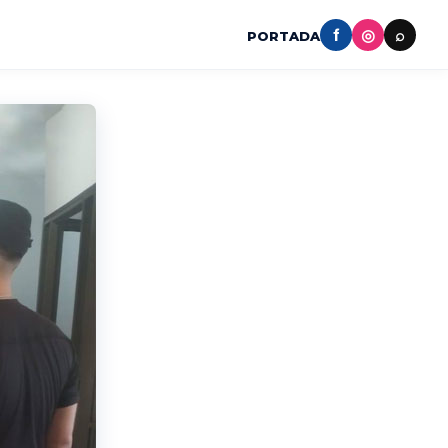
f
◎
⌕
PORTADA