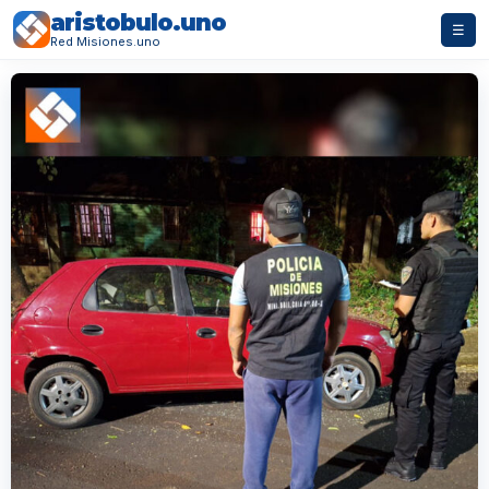
aristobulo.uno
☰
Red Misiones.uno