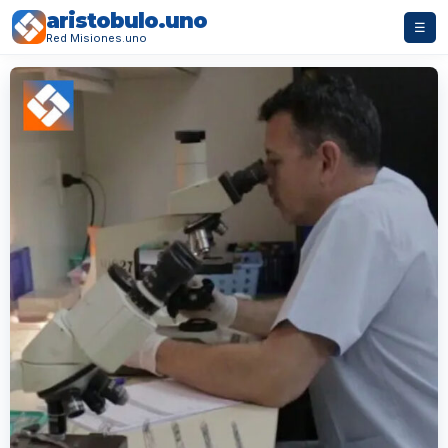
aristobulo.uno
☰
Red Misiones.uno