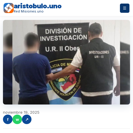
aristobulo.uno
☰
Red Misiones.uno
noviembre 19, 2025
f
w
↗