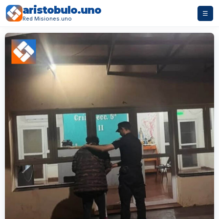
aristobulo.uno
☰
Red Misiones.uno