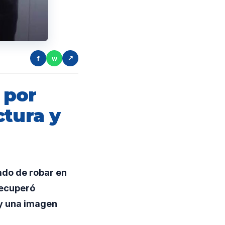
f
w
↗
 por
ctura y
do de robar en
recuperó
y una imagen