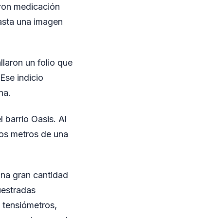
jeron medicación
asta una imagen
llaron un folio que
Ese indicio
na.
l barrio Oasis. Al
cos metros de una
una gran cantidad
uestradas
 tensiómetros,