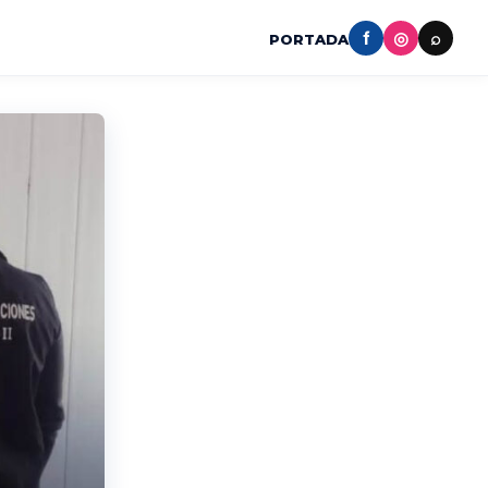
f
◎
⌕
PORTADA