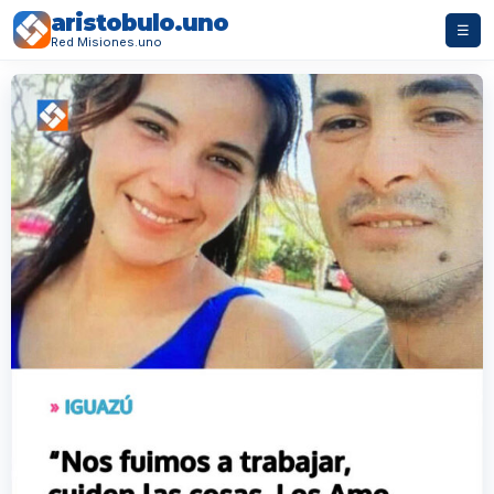
aristobulo.uno
☰
Red Misiones.uno