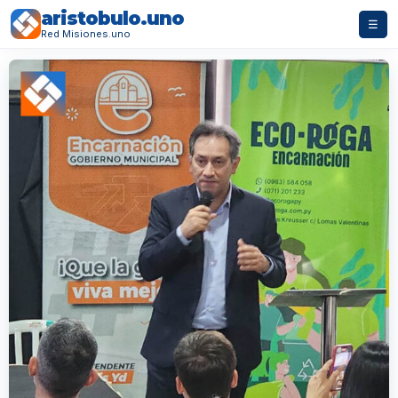
aristobulo.uno
☰
Red Misiones.uno