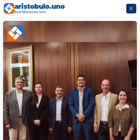
aristobulo.uno
☰
Red Misiones.uno