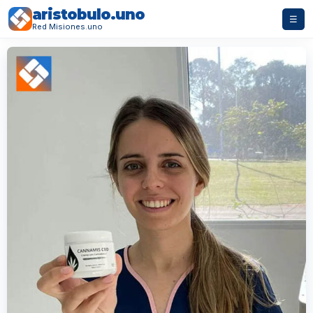
aristobulo.uno
☰
Red Misiones.uno