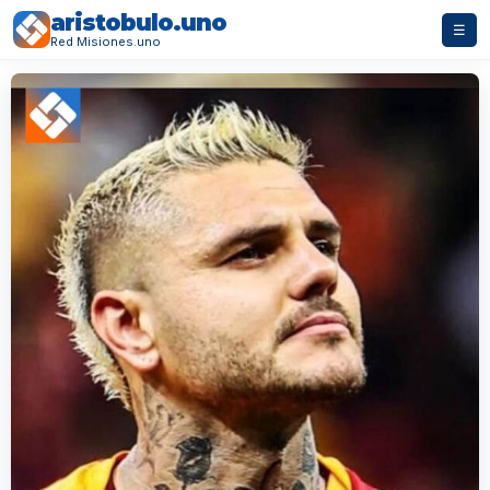
aristobulo.uno
☰
Red Misiones.uno