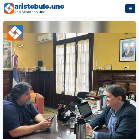
aristobulo.uno
☰
Red Misiones.uno