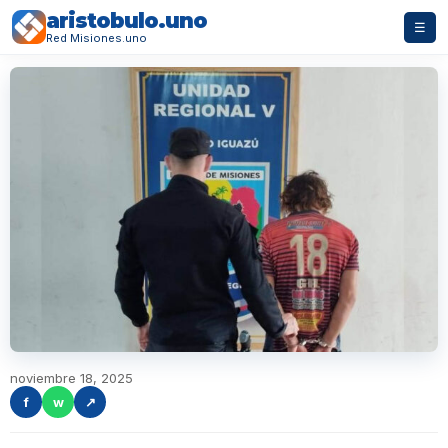
aristobulo.uno
☰
Red Misiones.uno
noviembre 18, 2025
f
w
↗