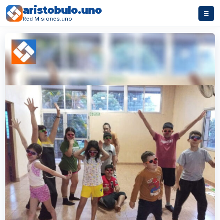
aristobulo.uno
☰
Red Misiones.uno