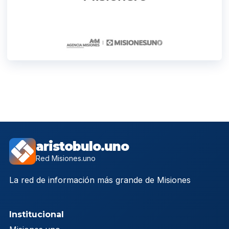
aristobulo.uno
Red Misiones.uno
La red de información más grande de Misiones
Institucional