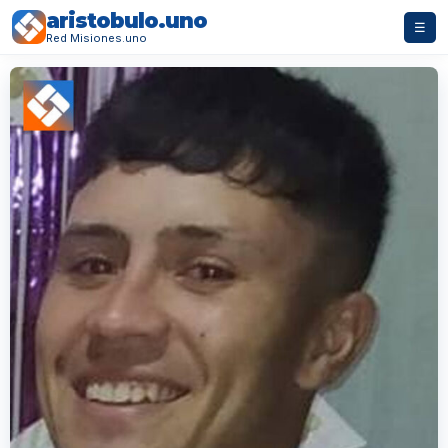
aristobulo.uno
☰
Red Misiones.uno