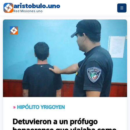
aristobulo.uno
☰
Red Misiones.uno