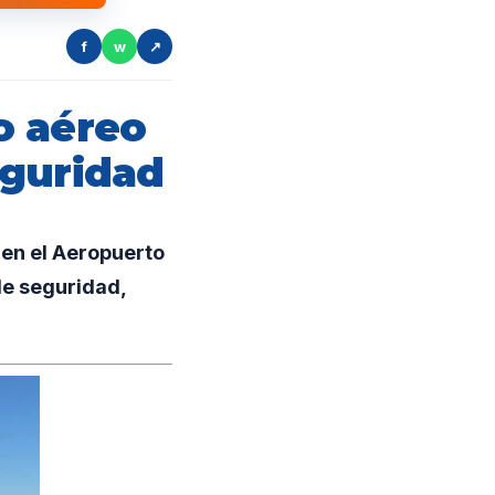
f
w
↗
o aéreo
eguridad
 en el Aeropuerto
de seguridad,