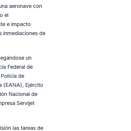
e una aeronave con
o el
ste e impacto
s inmediaciones de
plegándose un
cia Federal de
Policía de
 (EANA), Ejército
ción Nacional de
presa Servijet
isión las tareas de