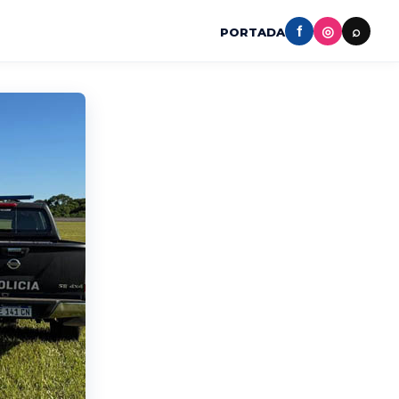
f
◎
⌕
PORTADA