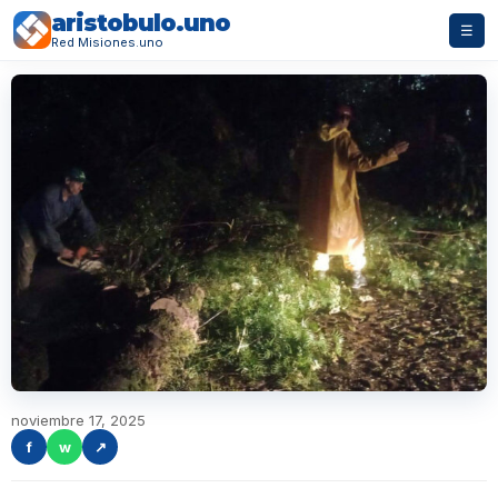
aristobulo.uno
☰
Red Misiones.uno
noviembre 17, 2025
f
w
↗