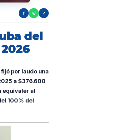
f
w
↗
suba del
 2026
fijó por laudo una
 2025 a $376.600
 equivaler al
 del 100% del