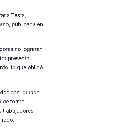
vana Testa,
mano, publicada en
dores no lograran
tor presentó
rdo, lo que obligó
ados con jornada
á de forma
s trabajadores
eríodo.