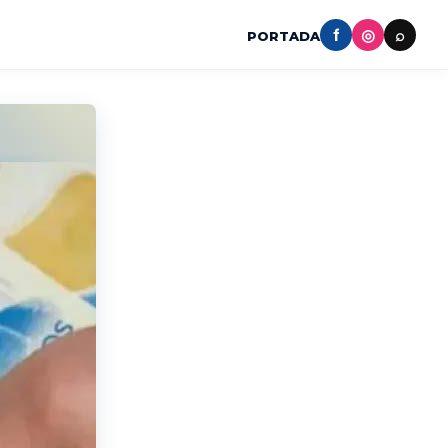
f
◎
⌕
PORTADA