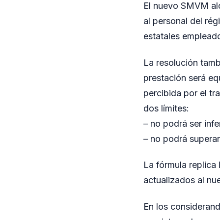
El nuevo SMVM alc
al personal del ré
estatales empleado
La resolución tamb
prestación será eq
percibida por el tr
dos límites:
– no podrá ser infe
– no podrá superar
La fórmula replica
actualizados al n
En los considerand