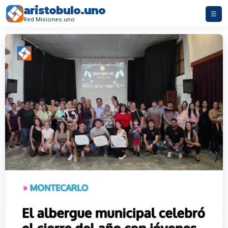
aristobulo.uno
☰
Red Misiones.uno