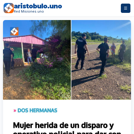
aristobulo.uno
☰
Red Misiones.uno