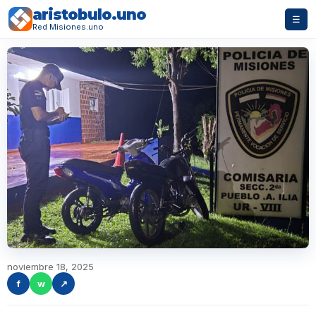
aristobulo.uno
☰
Red Misiones.uno
noviembre 18, 2025
f
w
↗