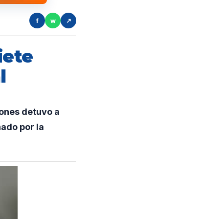
f
w
↗
iete
l
iones detuvo a
ado por la