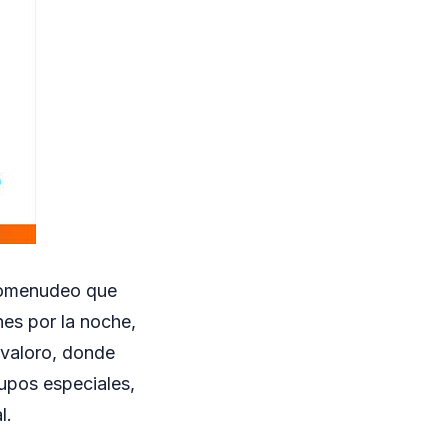
rcomenudeo que
es por la noche,
avaloro, donde
upos especiales,
l.