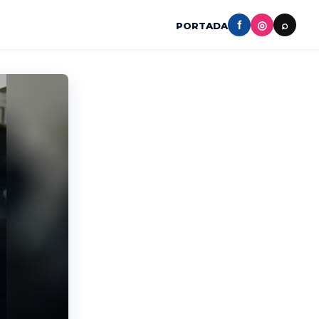
f
◎
⌕
PORTADA