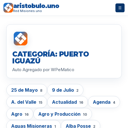
aristobulo.uno
☰
Red Misiones.uno
CATEGORÍA: PUERTO
IGUAZÚ
Auto Agregado por WPeMatico
25 de Mayo
9 de Julio
8
2
A. del Valle
Actualidad
Agenda
15
16
4
Agro
Agro y Producción
16
10
Aguas Misioneras
Alba Posse
1
2