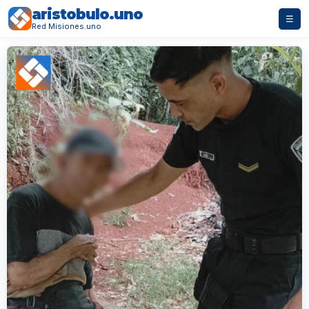
aristobulo.uno
☰
Red Misiones.uno