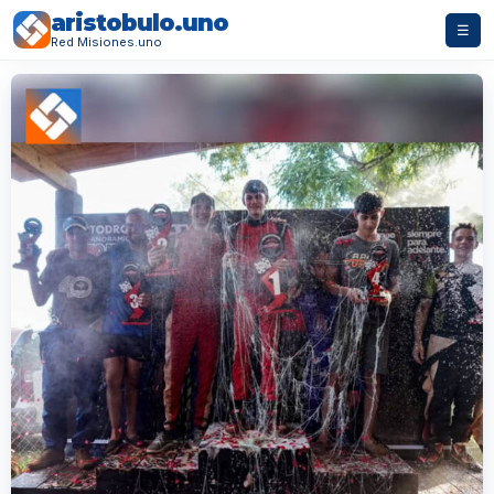
aristobulo.uno
☰
Red Misiones.uno