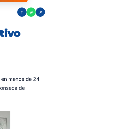
f
w
↗
tivo
o en menos de 24
Fonseca de