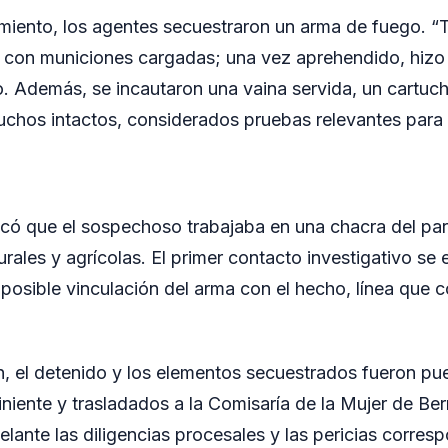
miento, los agentes secuestraron un arma de fuego. “
2 con municiones cargadas; una vez aprehendido, hizo 
io. Además, se incautaron una vaina servida, un cartuc
rtuchos intactos, considerados pruebas relevantes para 
plicó que el sospechoso trabajaba en una chacra del pa
urales y agrícolas. El primer contacto investigativo se 
 posible vinculación del arma con el hecho, línea que c
n, el detenido y los elementos secuestrados fueron pu
iniente y trasladados a la Comisaría de la Mujer de Be
lante las diligencias procesales y las pericias corres