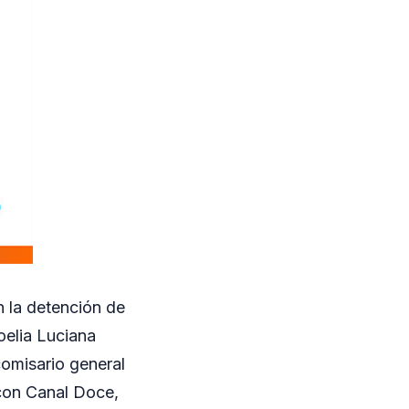
n la detención de
oelia Luciana
comisario general
 con Canal Doce,