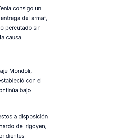
Tenía consigo un
entrega del arma”,
ho percutado sin
la causa.
raje Mondolí,
estableció con el
ontinúa bajo
estos a disposición
rnardo de Irigoyen,
pondientes.