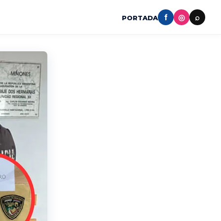
f
◎
⌕
PORTADA