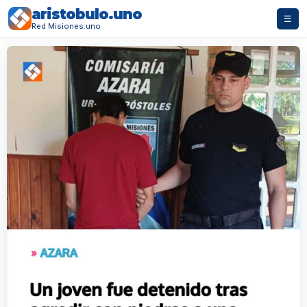
aristobulo.uno
☰
Red Misiones.uno