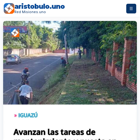
aristobulo.uno
☰
Red Misiones.uno