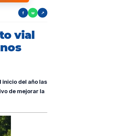
f
w
↗
o vial
inos
inicio del año las
ivo de mejorar la