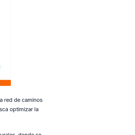
la red de caminos
sca optimizar la
.
 rurales, donde se