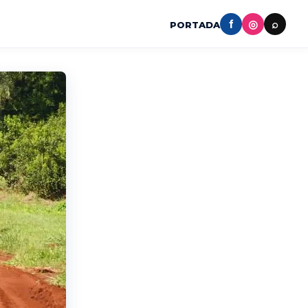
f
◎
⌕
PORTADA