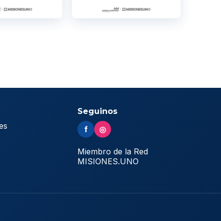
Seguinos
es
f
◎
s
Miembro de la Red
MISIONES.UNO