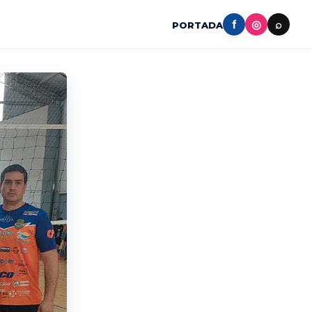
f
◎
⌕
PORTADA