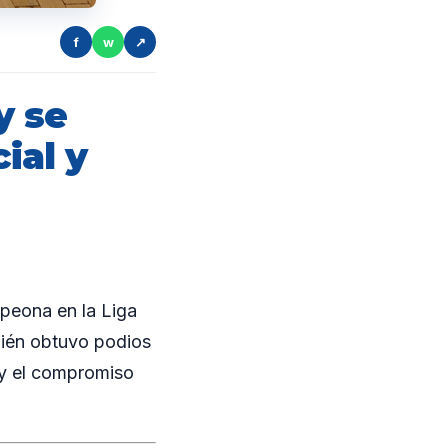
f
w
↗
y se
ial y
peona en la Liga
mbién obtuvo podios
 y el compromiso