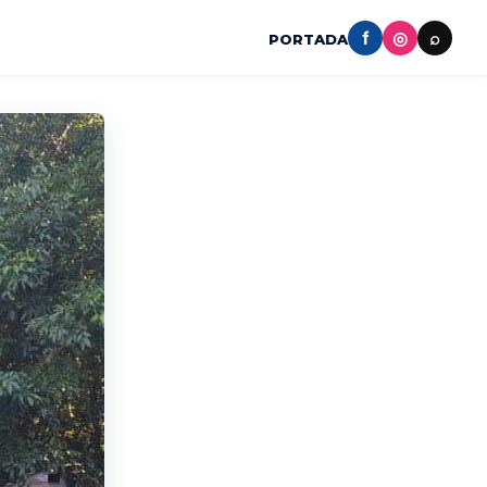
f
◎
⌕
PORTADA