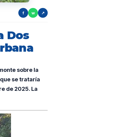
f
w
↗
a Dos
urbana
monte sobre la
que se trataría
re de 2025. La