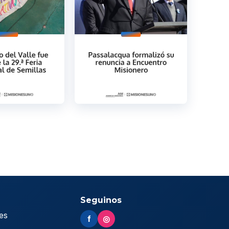
Seguinos
es
f
◎
s