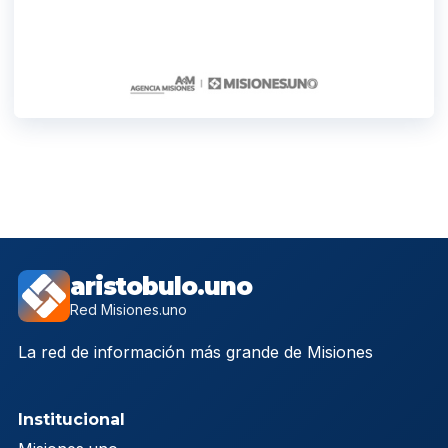
aristobulo.uno
Red Misiones.uno
La red de información más grande de Misiones
Institucional