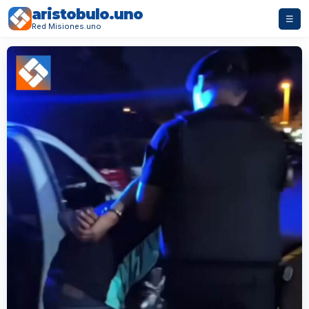
aristobulo.uno
☰
Red Misiones.uno