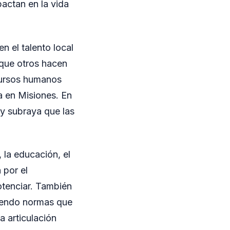
actan en la vida
n el talento local
 que otros hacen
ecursos humanos
a en Misiones. En
y subraya que las
 la educación, el
 por el
otenciar. También
viendo normas que
a articulación