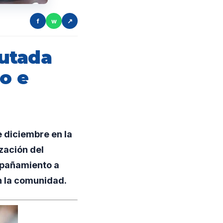
f
w
↗
utada
lo e
 diciembre en la
zación del
ompañamiento a
n la comunidad.