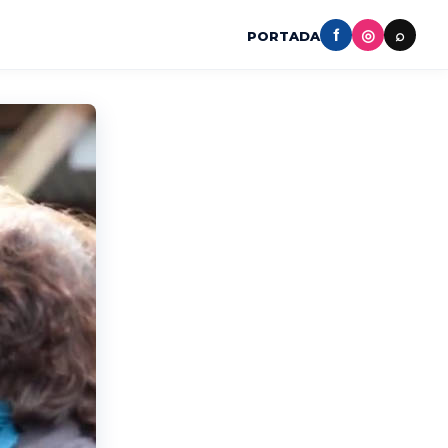
f
◎
⌕
PORTADA