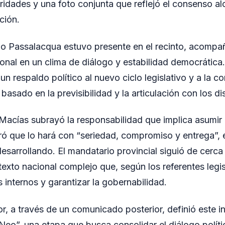
oridades y una foto conjunta que reflejó el consenso a
ción.
 Passalacqua estuvo presente en el recinto, acompañ
ional en un clima de diálogo y estabilidad democrática
n respaldo político al nuevo ciclo legislativo y a la c
asado en la previsibilidad y la articulación con los di
 Macías subrayó la responsabilidad que implica asumir 
ó que lo hará con “seriedad, compromiso y entrega”, e
esarrollando. El mandatario provincial siguió de cerca 
exto nacional complejo que, según los referentes legis
 internos y garantizar la gobernabilidad.
r, a través de un comunicado posterior, definió este i
Neo”, una etapa que busca consolidar el diálogo políti