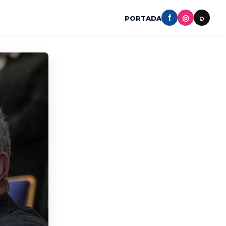
f
◎
⌕
PORTADA