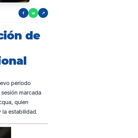
f
w
↗
ción de
ional
uevo período
a sesión marcada
cqua, quien
la estabilidad.